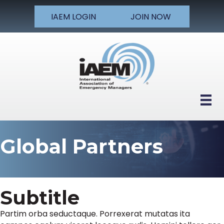
IAEM LOGIN
JOIN NOW
Global Partners
Subtitle
Partim orba seductaque. Porrexerat mutatas ita