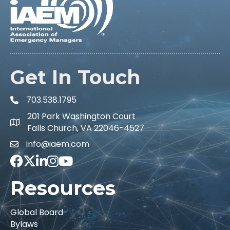
Get In Touch
703.538.1795
201 Park Washington Court
Falls Church, VA 22046-4527
info@iaem.com
Facebook
Twitter
LinkedIn
Instagram
Youtube icon
Resources
Global Board
Bylaws